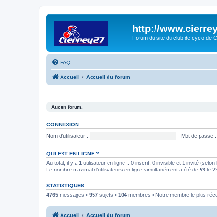
http://www.cierrey
Forum du site du club de cyclo de C
FAQ
Accueil
Accueil du forum
Aucun forum.
CONNEXION
Nom d’utilisateur :
Mot de passe :
QUI EST EN LIGNE ?
Au total, il y a
1
utilisateur en ligne :: 0 inscrit, 0 invisible et 1 invité (se
Le nombre maximal d’utilisateurs en ligne simultanément a été de
53
le 2
STATISTIQUES
4765
messages •
957
sujets •
104
membres • Notre membre le plus réc
Accueil
Accueil du forum