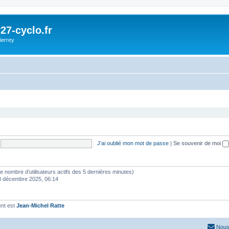
27-cyclo.fr
ierrey
J’ai oublié mon mot de passe
|
Se souvenir de moi
lon le nombre d’utilisateurs actifs des 5 dernières minutes)
3 décembre 2025, 06:14
ent est
Jean-Michel Ratte
Nous