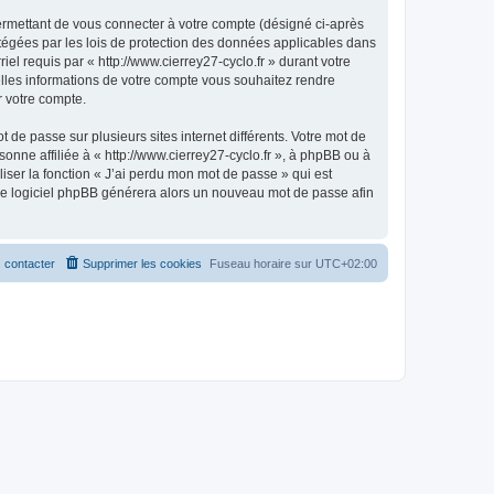
ermettant de vous connecter à votre compte (désigné ci-après
rotégées par les lois de protection des données applicables dans
el requis par « http://www.cierrey27-cyclo.fr » durant votre
quelles informations de votre compte vous souhaitez rendre
r votre compte.
 de passe sur plusieurs sites internet différents. Votre mot de
onne affiliée à « http://www.cierrey27-cyclo.fr », à phpBB ou à
iser la fonction « J’ai perdu mon mot de passe » qui est
t le logiciel phpBB générera alors un nouveau mot de passe afin
 contacter
Supprimer les cookies
Fuseau horaire sur
UTC+02:00