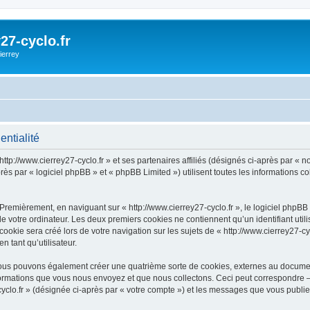
27-cyclo.fr
ierrey
entialité
ttp://www.cierrey27-cyclo.fr » et ses partenaires affiliés (désignés ci-après par « nou
rès par « logiciel phpBB » et « phpBB Limited ») utilisent toutes les informations co
Premièrement, en naviguant sur « http://www.cierrey27-cyclo.fr », le logiciel phpB
de votre ordinateur. Les deux premiers cookies ne contiennent qu’un identifiant util
kie sera créé lors de votre navigation sur les sujets de « http://www.cierrey27-cycl
n tant qu’utilisateur.
», nous pouvons également créer une quatrième sorte de cookies, externes au docum
formations que vous nous envoyez et que nous collectons. Ceci peut correspondre —
-cyclo.fr » (désignée ci-après par « votre compte ») et les messages que vous publie