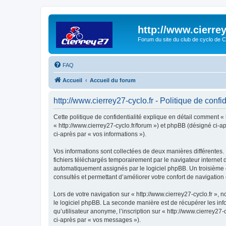
http://www.cierrey
Forum du site du club de cyclo de C
FAQ
Accueil
Accueil du forum
http://www.cierrey27-cyclo.fr - Politique de confid
Cette politique de confidentialité explique en détail comment « h
« http://www.cierrey27-cyclo.fr/forum ») et phpBB (désigné ci-ap
ci-après par « vos informations »).
Vos informations sont collectées de deux manières différentes. 
fichiers téléchargés temporairement par le navigateur internet 
automatiquement assignés par le logiciel phpBB. Un troisième coo
consultés et permettant d’améliorer votre confort de navigation e
Lors de votre navigation sur « http://www.cierrey27-cyclo.fr 
le logiciel phpBB. La seconde manière est de récupérer les in
qu’utilisateur anonyme, l’inscription sur « http://www.cierrey27
ci-après par « vos messages »).