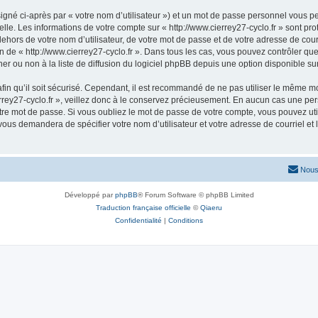
igné ci-après par « votre nom d’utilisateur ») et un mot de passe personnel vous p
lle. Les informations de votre compte sur « http://www.cierrey27-cyclo.fr » sont p
ehors de votre nom d’utilisateur, de votre mot de passe et de votre adresse de courri
étion de « http://www.cierrey27-cyclo.fr ». Dans tous les cas, vous pouvez contrôler 
 ou non à la liste de diffusion du logiciel phpBB depuis une option disponible su
afin qu’il soit sécurisé. Cependant, il est recommandé de ne pas utiliser le même mot
rey27-cyclo.fr », veillez donc à le conservez précieusement. En aucun cas une pers
re mot de passe. Si vous oubliez le mot de passe de votre compte, vous pouvez util
 vous demandera de spécifier votre nom d’utilisateur et votre adresse de courriel e
Nous
Développé par
phpBB
® Forum Software © phpBB Limited
Traduction française officielle
©
Qiaeru
Confidentialité
|
Conditions