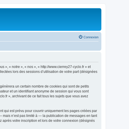
Connexion
s », « notre », « nos », « http://www.cierrey27-cyclo.fr » et
llectées lors des sessions d’utilisation de votre part (désignées
B génèrera un certain nombre de cookies qui sont de petits
isateur et un identifiant anonyme de session qui vous sont
o.fr », archivant de ce fait tous les sujets que vous avez
ent qui est prévu pour couvrir uniquement les pages créées par
 mais n’est pas limité à — la publication de messages en tant
z après votre inscription et lors de votre connexion (désignés