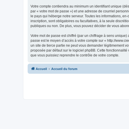
Votre compte contiendra au minimum un identifiant unique (dés
par « votre mot de passe ») et une adresse de courriel personne
le pays qui héberge notre serveur. Toutes les informations, en-d
inscription, sont obligatoires ou facultatives, à la seule discr
publiques ou non. De plus, vous pouvez décider de vous abonner
Votre mot de passe est chiffré (par un chiffrage à sens unique) 
passe est le moyen d’accès à votre compte sur « http://www.cier
un site de tierce partie ne peut vous demander légitimement vot
proposée par défaut sur le logiciel phpBB. Cette fonctionnalité
que vous puissiez reprendre le contrôle de votre compte.
Accueil
Accueil du forum